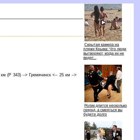
Скрытая камера на
пляже Крыма: Что люди
ытворяют, когда их не
идят...
 км (Р 343) --> Гремячинск <-- 25 км -->
Ролик длится несколько
секунд, а смеяться вы
удете долго