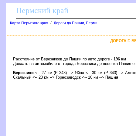
Пермский край
/
Карта Пермского края
Дороги до Пашии, Перми
ДОРОГА Г. 
Расстояние от Березников до Пашии по авто дороге -
196 км
Доехать на автомобиле от города Березники до поселка Пашия
Березники
<-- 27 км (Р 343) --> Яйва <-- 30 км (Р 343) --> Алекс
Скальный <-- 23 км --> Горнозаводск <-- 10 км -->
Пашия