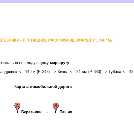
БЕРЕЗНИКИ - ПГТ ПАШИЯ. РАССТОЯНИЕ, МАРШРУТ, КАРТА
 оптимально по следующему
маршруту
:
андровск <-- 14 км (Р 343) --> Кизел <-- 24 км (Р 343) --> Губаха <-- 43
Карта автомобильной дороги
Березники
-
Пашия