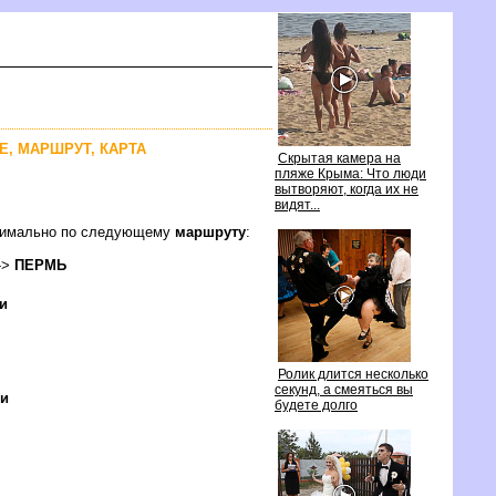
ИЕ, МАРШРУТ, КАРТА
Скрытая камера на
пляже Крыма: Что люди
ытворяют, когда их не
идят...
оптимально по следующему
маршруту
:
-->
ПЕРМЬ
и
Ролик длится несколько
секунд, а смеяться вы
и
удете долго