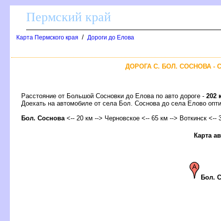
Пермский край
/
Карта Пермского края
Дороги до Елова
ДОРОГА С. БОЛ. СОСНОВА - 
Расстояние от Большой Сосновки до Елова по авто дороге -
202 
Доехать на автомобиле от села Бол. Соснова до села Елово о
Бол. Соснова
<-- 20 км --> Черновское <-- 65 км -->
откинск
<-- 
Карта а
Бол. 