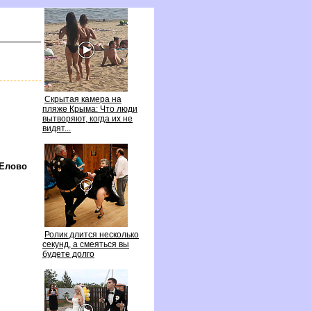
Скрытая камера на
пляже Крыма: Что люди
ытворяют, когда их не
идят...
Елово
Ролик длится несколько
секунд, а смеяться вы
удете долго