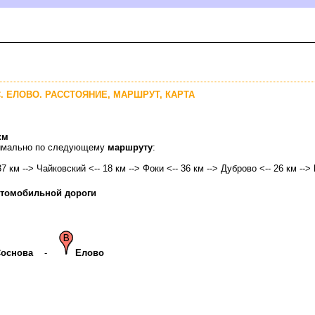
С. ЕЛОВО. РАССТОЯНИЕ, МАРШРУТ, КАРТА
км
птимально по следующему
маршруту
:
37 км -->
Чайковский
<-- 18 км --> Фоки <-- 36 км --> Дуброво <-- 26 км -->
втомобильной дороги
Соснова
-
Елово