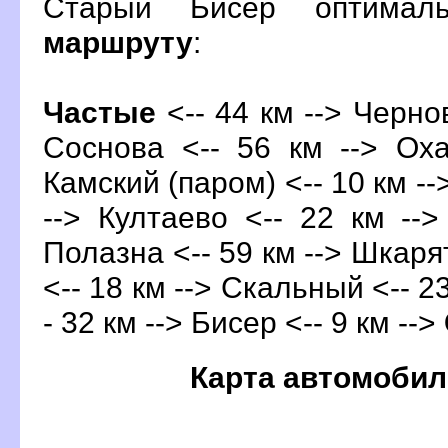
Старый Бисер оптимал
маршруту
:
Частые
<-- 44 км --> Чернов
Соснова <-- 56 км --> Оха
Камский (паром) <-- 10 км --
--> Култаево <-- 22 км --
Полазна <-- 59 км --> Шкарят
<-- 18 км --> Скальный <-- 2
- 32 км --> Бисер <-- 9 км -->
Карта автомобил