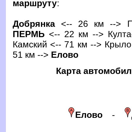
маршруту
:
Добрянка
<-- 26 км --> П
ПЕРМЬ
<-- 22 км --> Култа
Камский <-- 71 км --> Крылов
51 км -->
Елово
Карта автомобил
Елово
-