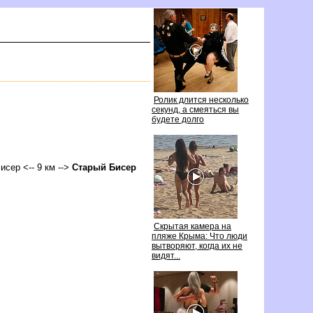
Ролик длится несколько
секунд, а смеяться вы
удете долго
Бисер <-- 9 км -->
Старый Бисер
Скрытая камера на
пляже Крыма: Что люди
ытворяют, когда их не
идят...