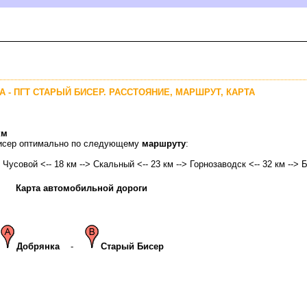
А - ПГТ СТАРЫЙ БИСЕР. РАССТОЯНИЕ, МАРШРУТ, КАРТА
км
 Бисер оптимально по следующему
маршруту
:
>
Чусовой
<-- 18 км --> Скальный <-- 23 км --> Горнозаводск <-- 32 км --> 
Карта автомобильной дороги
Добрянка
-
Старый Бисер