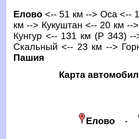
Елово
<-- 51 км --> Оса <-- 
км --> Кукуштан <-- 20 км --
Кунгур
<-- 131 км (Р 343) -
Скальный <-- 23 км --> Горн
Пашия
Карта автомобил
Елово
-