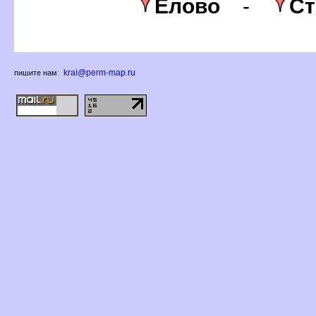
Елово
-
Ст
krai@perm-map.ru
пишите нам: