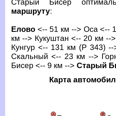
Старый Бисер оптимал
маршруту
:
Елово
<-- 51 км --> Оса <-- 
км --> Кукуштан <-- 20 км --
Кунгур
<-- 131 км (Р 343) -
Скальный <-- 23 км --> Горн
Бисер <-- 9 км -->
Старый Б
Карта автомобил