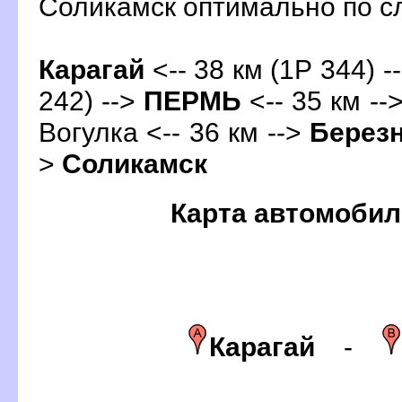
Соликамск оптимально по 
Карагай
<-- 38 км (1Р 344) -
242) -->
ПЕРМЬ
<-- 35 км --
огулка <-- 36 км -->
Берез
>
Соликамск
Карта автомобил
Карагай
-