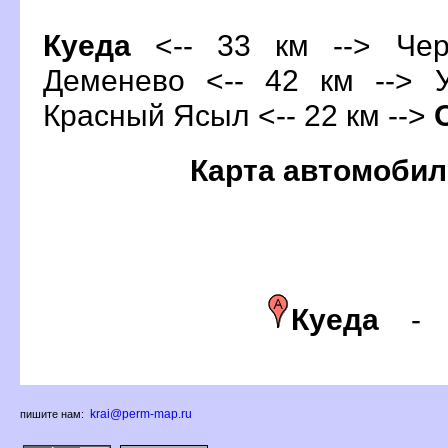
Куеда
<-- 33 км --> Чер
Деменево <-- 42 км --> У
Красный Ясыл <-- 22 км -->
Карта автомобил
Куеда
krai@perm-map.ru
пишите нам: