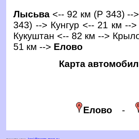
Лысьва
<-- 92 км (Р 343) --
343) -->
Кунгур
<-- 21 км -->
Кукуштан <-- 82 км --> Крыло
51 км -->
Елово
Карта автомобил
Елово
-