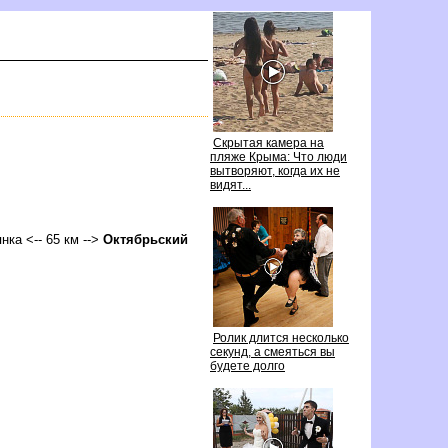
Скрытая камера на
пляже Крыма: Что люди
ытворяют, когда их не
идят...
нка <-- 65 км -->
Октябрьский
Ролик длится несколько
секунд, а смеяться вы
удете долго