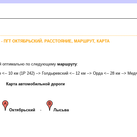
 - ПГТ ОКТЯБРЬСКИЙ. РАССТОЯНИЕ, МАРШРУТ, КАРТА
кий оптимально по следующему
маршруту
:
р
<-- 10 км (1Р 242) --> Голдыревский <-- 12 км --> Орда <-- 28 км --> Медя
Карта автомобильной дороги
Октябрьский
-
Лысьва