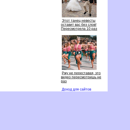
Этот танец невесты
оставит вас без слов!
Пересмотрела 10 раз
Ржу не переставая, это
идео пересмотришь не
раз
Доход для сайто