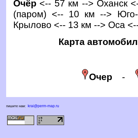
Очёр
<-- 57 км --> Оханск <
(паром) <-- 10 км --> Юго
Крылово <-- 13 км --> Оса <-
Карта автомобил
Очер
-
krai@perm-map.ru
пишите нам: