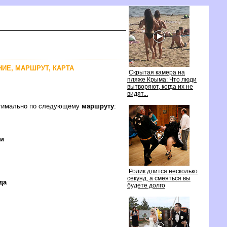
НИЕ, МАРШРУТ, КАРТА
Скрытая камера на
пляже Крыма: Что люди
ытворяют, когда их не
идят...
оптимально по следующему
маршруту
:
ги
Ролик длится несколько
секунд, а смеяться вы
да
удете долго