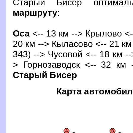
Старый Бисер оптимал
маршруту
:
Оса
<-- 13 км --> Крылово <-
20 км --> Кыласово <-- 21 км
343) -->
Чусовой
<-- 18 км -
> Горнозаводск <-- 32 км 
Старый Бисер
Карта автомобил