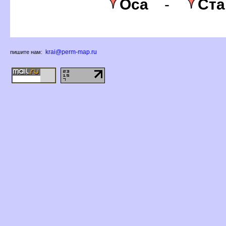
Оса
-
Ста
krai@perm-map.ru
пишите нам: