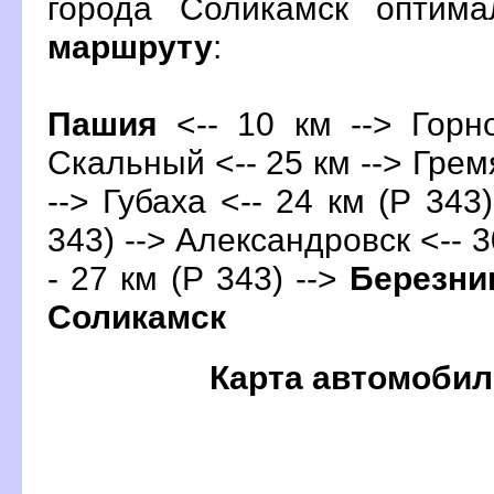
орода Соликамск оптима
маршруту
:
Пашия
<-- 10 км --> Горно
Скальный <-- 25 км --> Гремя
--> Губаха <-- 24 км (Р 343)
343) --> Александровск <-- 3
- 27 км (Р 343) -->
Березни
Соликамск
Карта автомобил