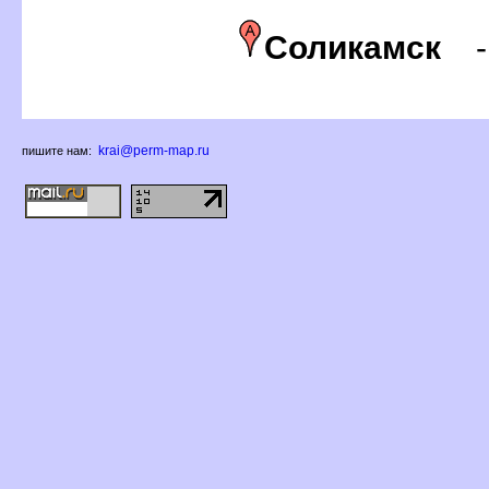
Соликамск
krai@perm-map.ru
пишите нам: