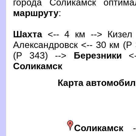
орода Соликамск оптима
маршруту
:
Шахта
<-- 4 км --> Кизел 
Александровск <-- 30 км (Р 
(Р 343) -->
Березники
<-
Соликамск
Карта автомобил
Соликамск