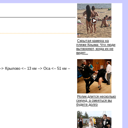
Скрытая камера на
пляже Крыма: Что люди
ытворяют, когда их не
идят...
-> Крылово <-- 13 км --> Оса <-- 51 км --
Ролик длится несколько
секунд, а смеяться вы
удете долго