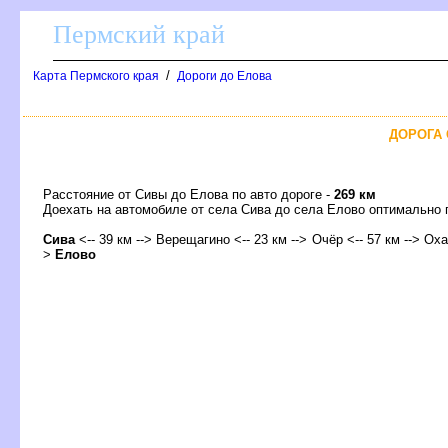
Пермский край
/
Карта Пермского края
Дороги до Елова
ДОРОГА 
Расстояние от Сивы до Елова по авто дороге -
269 км
Доехать на автомобиле от села Сива до села Елово оптимальн
Сива
<-- 39 км --> Верещагино <-- 23 км --> Очёр <-- 57 км --> Оха
>
Елово