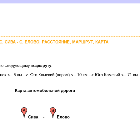
С. СИВА - С. ЕЛОВО. РАССТОЯНИЕ, МАРШРУТ, КАРТА
о по следующему
маршруту
:
нск <-- 5 км --> Юго-Камский (паром) <-- 10 км --> Юго-Камский <-- 71 км -
Карта автомобильной дороги
Сива
-
Елово