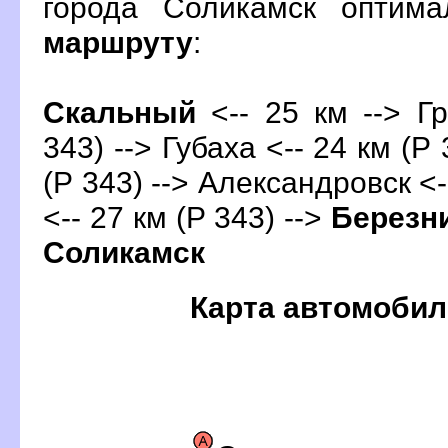
орода Соликамск оптима
маршруту
:
Скальный
<-- 25 км --> Гр
343) --> Губаха <-- 24 км (Р 
(Р 343) --> Александровск <-
<-- 27 км (Р 343) -->
Березн
Соликамск
Карта автомобил