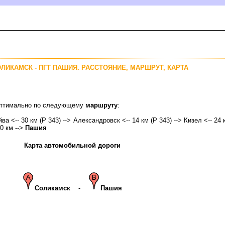
ОЛИКАМСК - ПГТ ПАШИЯ. РАССТОЯНИЕ, МАРШРУТ, КАРТА
 оптимально по следующему
маршруту
:
йва <-- 30 км (Р 343) --> Александровск <-- 14 км (Р 343) --> Кизел <-- 24 к
10 км -->
Пашия
Карта автомобильной дороги
Соликамск
-
Пашия