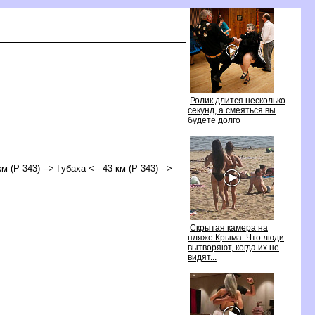
Ролик длится несколько
секунд, а смеяться вы
удете долго
м (Р 343) --> Губаха <-- 43 км (Р 343) -->
Скрытая камера на
пляже Крыма: Что люди
ытворяют, когда их не
идят...