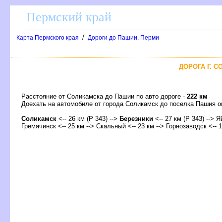
Пермский край
/
Карта Пермского края
Дороги до Пашии, Перми
ДОРОГА Г. С
Расстояние от Соликамска до Пашии по авто дороге -
222 км
Доехать на автомобиле от города Соликамск до поселка Пашия
Соликамск
<-- 26 км (Р 343) -->
Березники
<-- 27 км (Р 343) --> Я
Гремячинск <-- 25 км --> Скальный <-- 23 км --> Горнозаводск <-- 