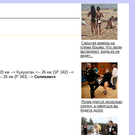
Скрытая камера на
пляже Крыма: Что люди
ытворяют, когда их не
идят...
20 км --> Кукуштан <-- 26 км (1Р 242) -->
- 26 км (Р 343) -->
Соликамск
Ролик длится несколько
секунд, а смеяться вы
удете долго