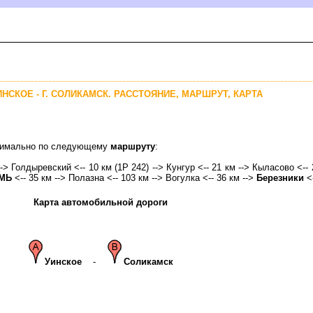
ИНСКОЕ - Г. СОЛИКАМСК. РАССТОЯНИЕ, МАРШРУТ, КАРТА
оптимально по следующему
маршруту
:
--> Голдыревский <-- 10 км (1Р 242) -->
Кунгур
<-- 21 км --> Кыласово <-- 
МЬ
<-- 35 км --> Полазна <-- 103 км --> Вогулка <-- 36 км -->
Березники
<-
Карта автомобильной дороги
Уинское
-
Соликамск