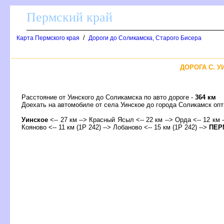
Пермский край
/
Карта Пермского края
Дороги до Соликамска, Старого Бисера
ДОРОГА С. У
Расстояние от Уинского до Соликамска по авто дороге -
364 км
Доехать на автомобиле от села Уинское до города Соликамск 
Уинское
<-- 27 км --> Красный Ясыл <-- 22 км --> Орда <-- 12 км 
Кояново <-- 11 км (1Р 242) --> Лобаново <-- 15 км (1Р 242) -->
ПЕР