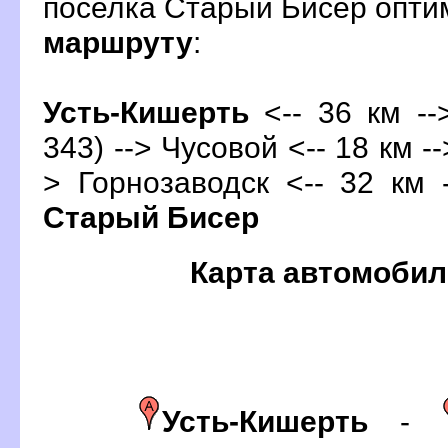
поселка Старый Бисер опт
маршруту
:
Усть-Кишерть
<-- 36 км -
343) -->
Чусовой
<-- 18 км -
> Горнозаводск <-- 32 км 
Старый Бисер
Карта автомобил
Усть-Кишерть
-