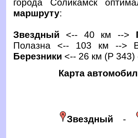
орода Соликамск оптима
маршруту
:
Звездный
<-- 40 км -->
Полазна <-- 103 км --> В
Березники
<-- 26 км (Р 343)
Карта автомобил
Звездный
-