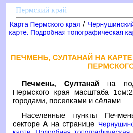
Пермский край
/
Карта Пермского края
Чернушинский
карте. Подробная топографическая к
ПЕЧМЕНЬ, СУЛТАНАЙ НА КАРТ
ПЕРМСКОГО
Печмень, Султанай
на под
Пермского края масштаба 1см:
ородами, поселками и сёлами
Населенные пункты Печме
секторе
А
на странице
Чернушинс
карте. Подробная топографическая 