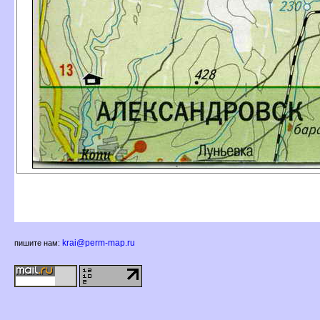
krai@perm-map.ru
пишите нам: