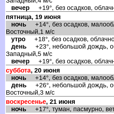
Западный,4 м/с
ечер
+19°, без осадков, облачн
пятница, 19 июня
ночь
+14°, без осадков, малообл
осточный,1 м/с
утро
+18°, без осадков, облачно
день
+23°, небольшой дождь, об
Западный,5 м/с
ечер
+19°, без осадков, облачн
суббота
, 20 июня
ночь
+14°, без осадков, малообл
день
+26°, небольшой дождь, об
осточный,3 м/с
оскресенье
, 21 июня
ночь
+17°, туман, пасмурно, вет