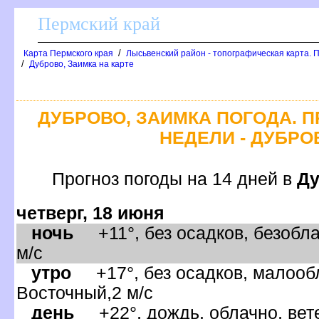
Пермский край
/
Карта Пермского края
Лысьвенский район - топографическая карта.
/
Дуброво, Заимка на карте
ДУБРОВО, ЗАИМКА ПОГОДА. 
НЕДЕЛИ - ДУБРО
Прогноз погоды на 14 дней
Ду
четверг, 18 июня
ночь
+11°, без осадков, безобла
м/с
утро
+17°, без осадков, малообл
осточный,2 м/с
день
+22°, дождь, облачно, вет