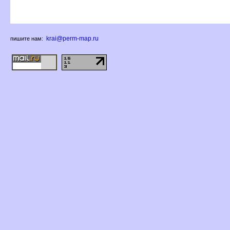
krai@perm-map.ru
пишите нам: