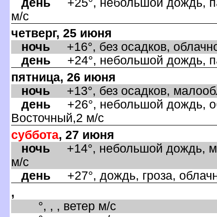
день
+25°, небольшой дождь, па
м/с
четверг, 25 июня
ночь
+16°, без осадков, облачно,
день
+24°, небольшой дождь, па
пятница, 26 июня
ночь
+13°, без осадков, малообл
день
+26°, небольшой дождь, об
осточный,2 м/с
суббота
, 27 июня
ночь
+14°, небольшой дождь, м
м/с
день
+27°, дождь, гроза, облачн
,
°, , , ветер м/с