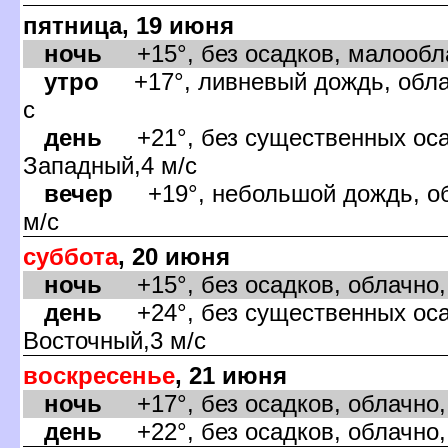
пятница, 19 июня
ночь
+15°, без осадков, малообла
утро
+17°, ливневый дождь, облач
с
день
+21°, без существенных оса,
Западный,4 м/с
ечер
+19°, небольшой дождь, об
м/с
суббота
, 20 июня
ночь
+15°, без осадков, облачно,
день
+24°, без существенных оса,
осточный,3 м/с
оскресенье
, 21 июня
ночь
+17°, без осадков, облачно,
день
+22°, без осадков, облачно,