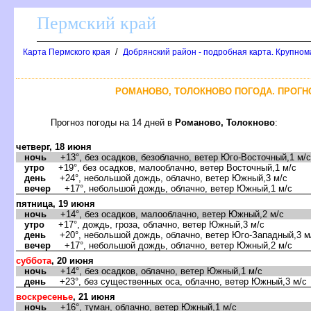
Пермский край
/
Карта Пермского края
Добрянский район - подробная карта. Крупном
РОМАНОВО, ТОЛОКНОВО ПОГОДА. ПРОГН
Прогноз погоды на 14 дней
Романово, Толокново
:
четверг, 18 июня
ночь
+13°, без осадков, безоблачно, ветер Юго-Восточный,1 м/с
утро
+19°, без осадков, малооблачно, ветер Восточный,1 м/с
день
+24°, небольшой дождь, облачно, ветер Южный,3 м/с
ечер
+17°, небольшой дождь, облачно, ветер Южный,1 м/с
пятница, 19 июня
ночь
+14°, без осадков, малооблачно, ветер Южный,2 м/с
утро
+17°, дождь, гроза, облачно, ветер Южный,3 м/с
день
+20°, небольшой дождь, облачно, ветер Юго-Западный,3 м
ечер
+17°, небольшой дождь, облачно, ветер Южный,2 м/с
суббота
, 20 июня
ночь
+14°, без осадков, облачно, ветер Южный,1 м/с
день
+23°, без существенных оса, облачно, ветер Южный,3 м/с
оскресенье
, 21 июня
ночь
+16°, туман, облачно, ветер Южный,1 м/с