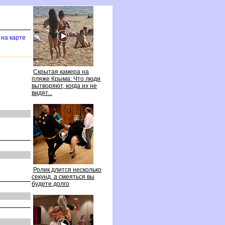
 на карте
Скрытая камера на
пляже Крыма: Что люди
ытворяют, когда их не
идят...
Ролик длится несколько
секунд, а смеяться вы
удете долго