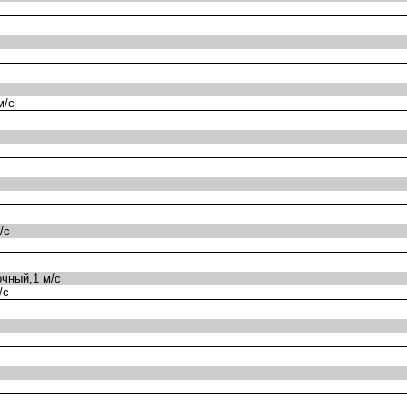
м/с
/с
чный,1 м/с
/с