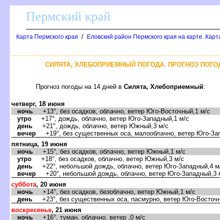
Пермский край
/
Карта Пермского края
Еловский район Пермского края на карте. Карт
СИЛЯТА, ХЛЕБОПРИЕМНЫЙ ПОГОДА. ПРОГНОЗ ПОГО
Прогноз погоды на 14 дней
Силята, Хлебоприемный
:
четверг, 18 июня
ночь
+13°, без осадков, облачно, ветер Юго-Восточный,1 м/с
утро
+17°, дождь, облачно, ветер Юго-Западный,1 м/с
день
+21°, дождь, облачно, ветер Южный,3 м/с
ечер
+19°, без существенных оса, малооблачно, ветер Юго-Зап
пятница, 19 июня
ночь
+15°, без осадков, облачно, ветер Южный,1 м/с
утро
+18°, без осадков, облачно, ветер Южный,3 м/с
день
+22°, небольшой дождь, облачно, ветер Юго-Западный,4 м
ечер
+20°, небольшой дождь, облачно, ветер Юго-Западный,3 
суббота
, 20 июня
ночь
+14°, без осадков, безоблачно, ветер Южный,1 м/с
день
+23°, без существенных оса, пасмурно, ветер Юго-Восточн
оскресенье
, 21 июня
ночь
+16°, туман, облачно, ветер ,0 м/с