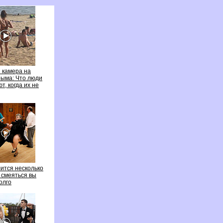
 камера на
рыма: Что люди
, когда их не
лится несколько
а смеяться вы
олго