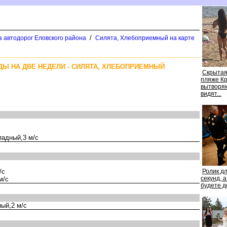
/
а автодорог Еловского района
Силята, Хлебоприемный на карте
ДЫ НА ДВЕ НЕДЕЛИ - СИЛЯТА, ХЛЕБОПРИЕМНЫЙ
Скрытая
пляже К
ытворяют
идят...
адный,3 м/с
/с
Ролик д
секунд, 
м/с
удете д
ый,2 м/с