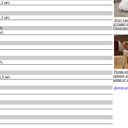
,1 м/с
,1 м/с
Этот та
оставит 
/с
Пересмо
/с
/с
Ролик д
секунд, 
,3 м/с
шоке от 
Доход д