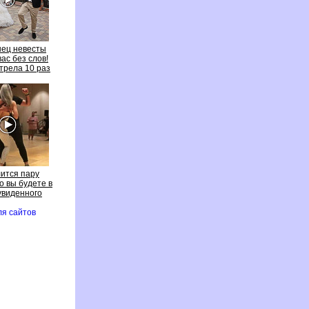
нец невесты
вас без слов!
трела 10 раз
лится пару
но вы будете
увиденного
ля сайто