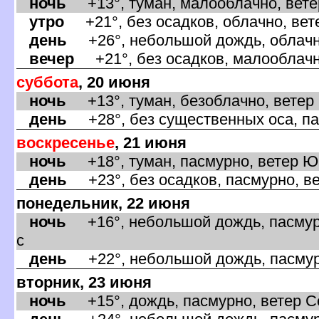
ночь
+13°, туман, малооблачно, вете
утро
+21°, без осадков, облачно, вет
день
+26°, небольшой дождь, облачно
ечер
+21°, без осадков, малооблачно
суббота
, 20 июня
ночь
+13°, туман, безоблачно, ветер
день
+28°, без существенных оса, па
оскресенье
, 21 июня
ночь
+18°, туман, пасмурно, ветер Ю
день
+23°, без осадков, пасмурно, ве
понедельник, 22 июня
ночь
+16°, небольшой дождь, пасмурн
с
день
+22°, небольшой дождь, пасмурн
торник, 23 июня
ночь
+15°, дождь, пасмурно, ветер С