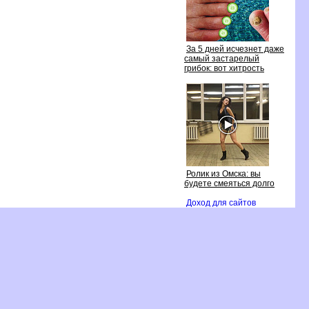
За 5 дней исчезнет даже
самый застарелый
рибок: вот хитрость
Ролик из Омска: вы
удете смеяться долго
Доход для сайто