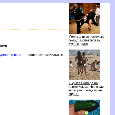
Ролик длится несколько
секунд, а смеяться вы
удете долго
ёлами
атласа автомобильных
рского р-на, A1 -
Скрытая камера на
пляже Крыма: Что люди
ытворяют, когда их не
идят...