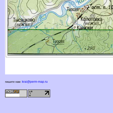
krai@perm-map.ru
пишите нам: